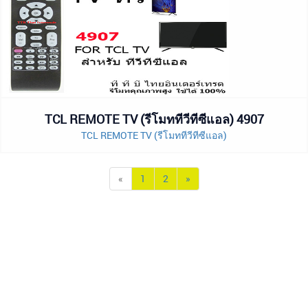
TCL REMOTE TV (รีโมททีวีทีซีแอล) 4907
TCL REMOTE TV (รีโมททีวีทีซีแอล)
«
1
2
»