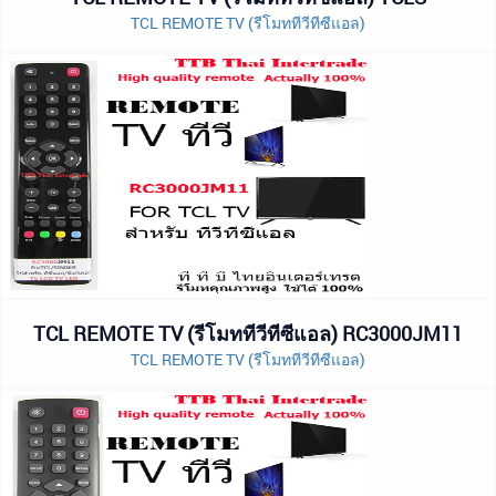
TCL REMOTE TV (รีโมททีวีทีซีแอล)
TCL REMOTE TV (รีโมททีวีทีซีแอล) RC3000JM11
TCL REMOTE TV (รีโมททีวีทีซีแอล)