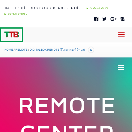
TTB
Thai Intertrade Co., Ltd.
0-2223-2039
08-6313-6950
Toggl
navig
HOME
/
REMOTE
/
DIGITAL BOX REMOTE (รีโมทกล่องดิจิตอล)
6